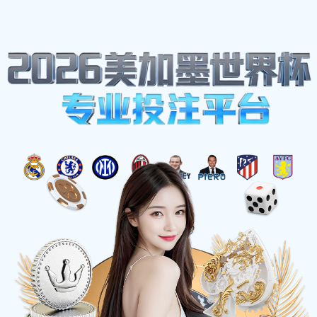
足球比分网
☰
足球比分网
实时比分
快人一步掌握赛场
足球比分网为您提供覆盖全球数千场足球赛事的极
致体验。从英超、西甲到中超、世界杯，毫秒级实
时更新比分，集成高清直播、深度数据分析、球员
热区及智能预测，助您一秒掌握所有赛场动态。
立即体验
了解数据服务